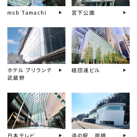
msb Tamachi
宮下公園
ホテル ブリランテ
経団連ビル
武蔵野
日本テレビ
道の駅 雨晴