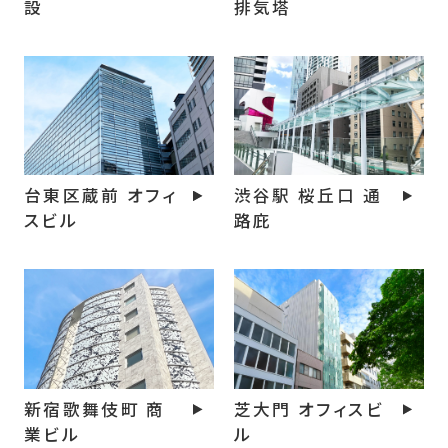
排気塔
設
台東区蔵前 オフィ
渋谷駅 桜丘口 通
スビル
路庇
新宿歌舞伎町 商
芝大門 オフィスビ
業ビル
ル