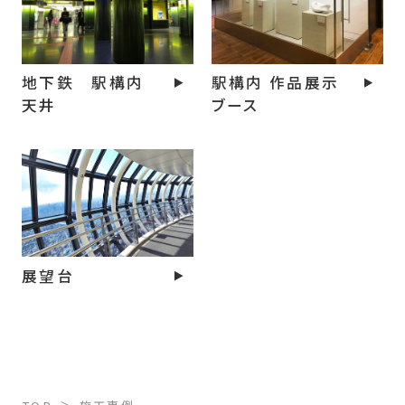
地下鉄 駅構内
駅構内 作品展示
天井
ブース
展望台