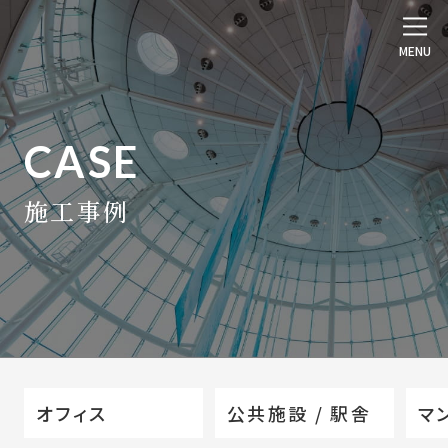
CASE
施工事例
オフィス
公共施設 / 駅舎
マ