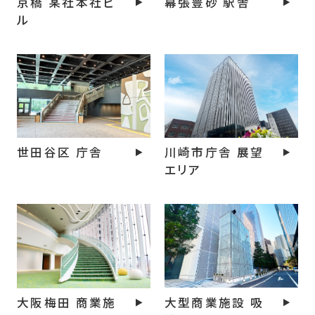
京橋 某社本社ビ
幕張豊砂 駅舎
ル
世田谷区 庁舎
川崎市庁舎 展望
エリア
大型商業施設 吸
大阪梅田 商業施