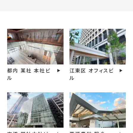
オフィス
公共施設 / 駅舎
マ
都内 某社 本社ビ
江東区 オフィスビ
ル
ル