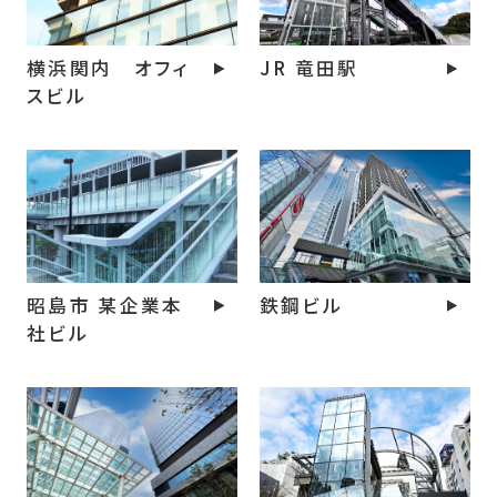
横浜関内 オフィ
JR 竜田駅
スビル
昭島市 某企業本
鉄鋼ビル
社ビル