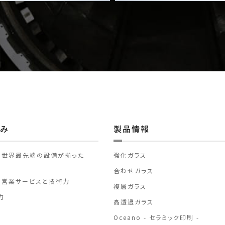
強み
製品情報
・世界最先端の設備が揃った
強化ガラス
合わせガラス
の営業サービスと技術力
複層ガラス
力
高透過ガラス
Oceano - セラミック印刷 -