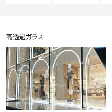
強化ガラス
合わせガラス
複
高透過ガラス