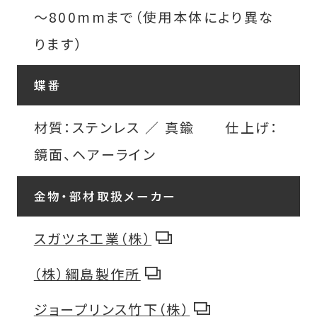
～800mmまで（使用本体により異な
ります）
蝶番
材質：ステンレス ／ 真鍮 仕上げ：
鏡面、ヘアーライン
金物・部材取扱メーカー
スガツネ工業（株）
（株）綱島製作所
ジョープリンス竹下（株）