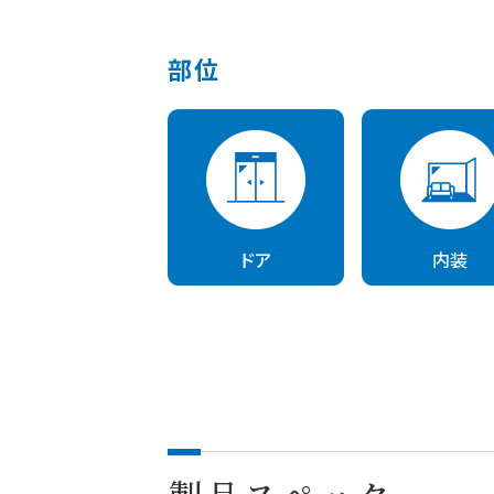
部位
ドア
内装