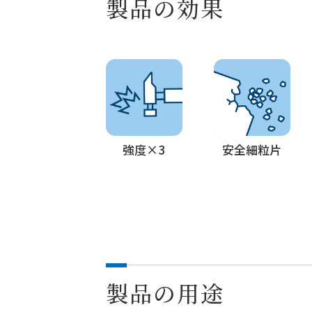
製品の効果
強度×3
安全細粒片
製品の用途